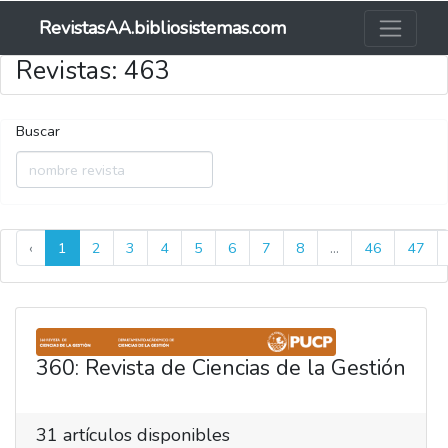
RevistasAA.bibliosistemas.com
Revistas: 463
Buscar
‹
1
2
3
4
5
6
7
8
...
46
47
360: Revista de Ciencias de la Gestión
31
artículos disponibles