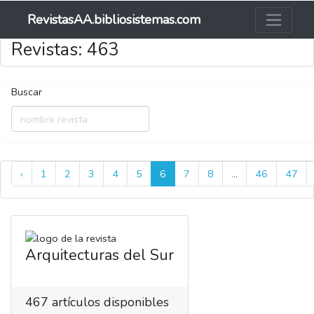
RevistasAA.bibliosistemas.com
Revistas: 463
Buscar
‹
1
2
3
4
5
6
7
8
...
46
47
Arquitecturas del Sur
467
artículos disponibles