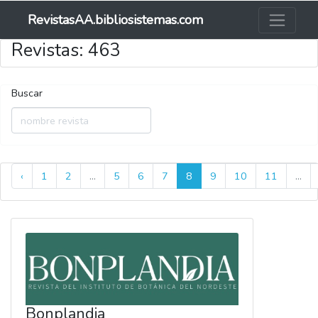
RevistasAA.bibliosistemas.com
Revistas: 463
Buscar
‹
1
2
...
5
6
7
8
9
10
11
...
Bonplandia